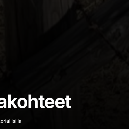
iakohteet
iallisilla