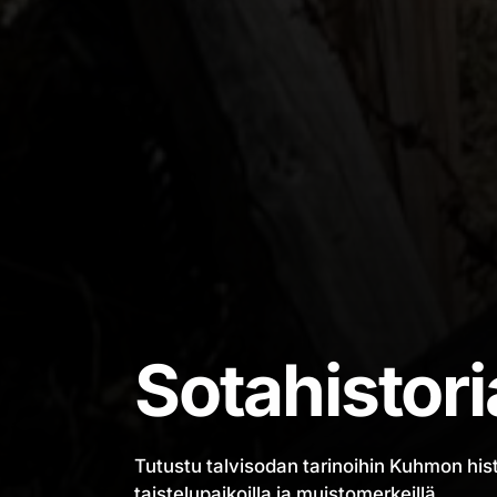
Sotahistor
Tutustu talvisodan tarinoihin Kuhmon histor
taistelupaikoilla ja muistomerkeillä