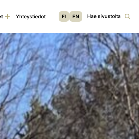
Siir
Haku
et
Yhteystiedot
FI
EN