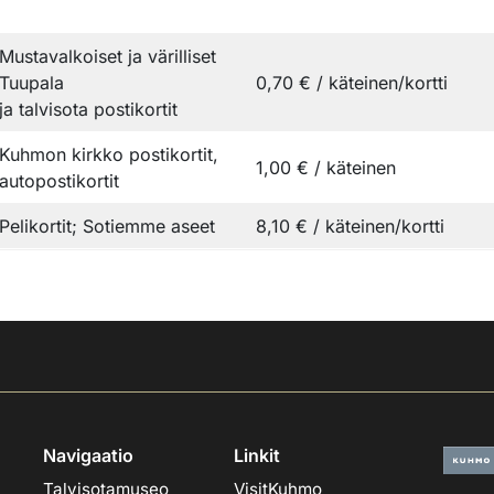
Mustavalkoiset ja värilliset
Tuupala
0,70 € / käteinen/kortti
ja talvisota postikortit
Kuhmon kirkko postikortit,
1,00 € / käteinen
autopostikortit
Pelikortit; Sotiemme aseet
8,10 € / käteinen/kortti
Navigaatio
Linkit
Talvisotamuseo
VisitKuhmo