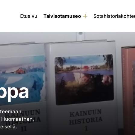
Etusivu
Talvisotamuseo
Sotahistoriakohte
ppa
 teemaan
aa. Huomaathan,
eisellä.