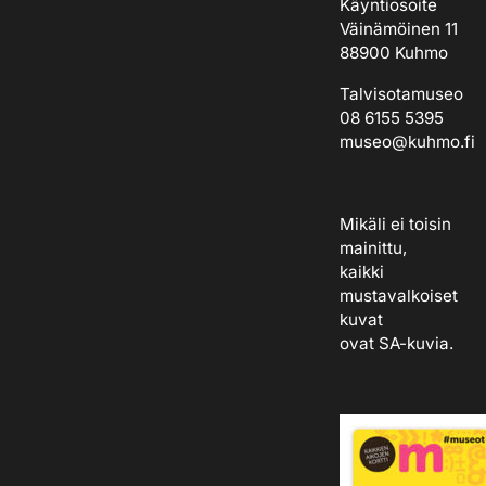
Käyntiosoite
Väinämöinen 11
88900 Kuhmo
Talvisotamuseo
08 6155 5395
museo@kuhmo.fi
Mikäli ei toisin
mainittu,
kaikki
mustavalkoiset
kuvat
ovat
SA-kuvia
.