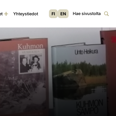
Siir
Haku
et
Yhteystiedot
FI
EN