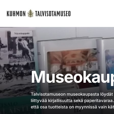
Päävalikko
Museokau
Talvisotamuseon museokaupasta löydät
liittyvää kirjallisuutta sekä paperitavar
että osa tuotteista on myynnissä vain kät