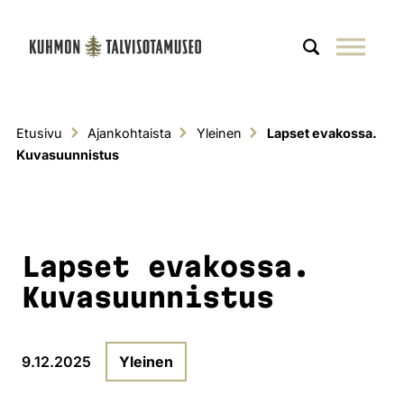
S
Haku
Päävalikko
Etusivu
Ajankohtaista
Yleinen
Lapset evakossa.
Kuvasuunnistus
Lapset evakossa.
Kuvasuunnistus
9.12.2025
Yleinen