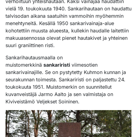
verhoiltuun yhteishautaan. Kaksi vainajaa haudattiin
vielä 19. toukokuuta 1940. Sankarihautaan on haudattu
talvisodan aikana saatuihin vammoihin myöhemmin
menehtyneitä. Kesällä 1950 sankarivainaja-alue
kohotettiin muusta alueesta, kullekin haudalle laitettiin
makuuasennossa olevat pienet hautakivet ja yhteinen
suuri graniittinen risti.
Sankarihautausmaalla on
muistomerkkinä
sankariristi
viimesotien
sankarivainajille. Se on pystytetty Kuhmon kunnan ja
seurakunnan toimesta. Sankariristi on paljastettu 24.
toukokuuta 1951. Muistomerkin on suunnitellut
kuvanveistäjä Jarmo Aalto ja sen valmistaja on
Kiviveistämö Veljekset Soininen.