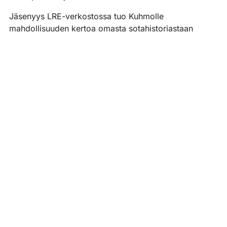
Jäsenyys LRE-verkostossa tuo Kuhmolle
mahdollisuuden kertoa omasta sotahistoriastaan
kansainvälisessä kontekstissa, lisätä alueen
tunnettuutta ja houkutella matkailijoita, jotka
arvostavat kulttuuriperintöä ja historian merkitystä
nykypäivässä. Verkosto tarjoaa mahdollisuuden
osallistua yhteisiin tapahtumiin ja hankkeisiin, jakaa
tietoa ja verkostoitua kansainvälisten toimijoiden
kanssa.
Linkit
Liberation Route Europe