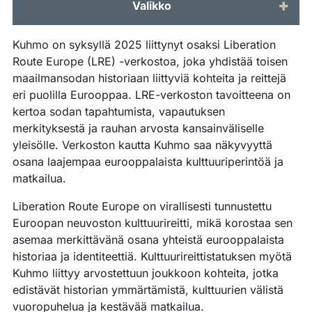
Valikko
Kuhmo on syksyllä 2025 liittynyt osaksi Liberation
Route Europe (LRE) -verkostoa, joka yhdistää toisen
maailmansodan historiaan liittyviä kohteita ja reittejä
eri puolilla Eurooppaa. LRE-verkoston tavoitteena on
kertoa sodan tapahtumista, vapautuksen
merkityksestä ja rauhan arvosta kansainväliselle
yleisölle. Verkoston kautta Kuhmo saa näkyvyyttä
osana laajempaa eurooppalaista kulttuuriperintöä ja
matkailua.
Liberation Route Europe on virallisesti tunnustettu
Euroopan neuvoston kulttuurireitti, mikä korostaa sen
asemaa merkittävänä osana yhteistä eurooppalaista
historiaa ja identiteettiä. Kulttuurireittistatuksen myötä
Kuhmo liittyy arvostettuun joukkoon kohteita, jotka
edistävät historian ymmärtämistä, kulttuurien välistä
vuoropuhelua ja kestävää matkailua.